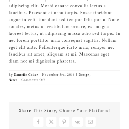
adipiscing elit. Morbi ornare convallis lectus a
faucibus. Praesent et urna turpis. Fusce tincidunt
augue in velit tincidunt sed tempor felis porta. Nunc
sodales, metus ut vestibulum ornare, est magna
laoreet lectus, ut adipiscing massa odio sed turpis. In
nec lorem porttitor urna consequat sagittis. Nullam
eget elit ante. Pellentesque justo urna, semper nec
faucibus sit amet, aliquam at mi. Maecenas eget
diam nec mi dignissim pharetra.
By
Danielle Coker
|
November 3rd, 2014
|
Design
,
on
News
|
Comments Off
Sed
Imperdiet
Fringilla
Share This Story, Choose Your Platform!
Facebook
X
Pinterest
Vk
Email